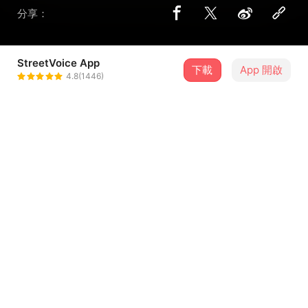
分享：
StreetVoice App
下載
App 開啟
合鳥 Pigeon
4.8(1446)
＋ 追蹤
@pigeon20200602
介紹
似曾相識,夢中人,如果有再一次的機會,絕不會讓這一切成空
詞/曲：中利
編曲：合鳥Pigeon
Vocal&Guitar :中利
...查看更多
Bass&合聲 : Odin
Drum: 小柯