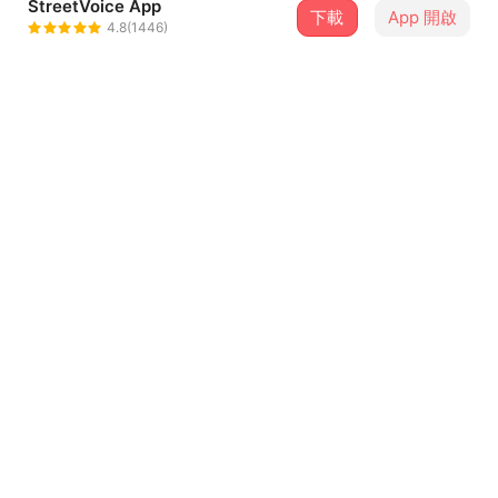
StreetVoice App
下載
App 開啟
PiA吳蓓雅
4.8(1446)
＋ 追蹤
@piaxstudio
介紹
生活像是一條永無止盡的直線，一直朝同一個方向繞著圈
圈。隨心情的轉變，它開始呈現各種形狀，焦慮時一直在鋸
齒狀的頻率裡不敢鬆懈，想太多時他會打結。永遠無法辨別
走哪個方向是對的，有時看著別人轉彎它跟著轉彎，有時它
只是一直不斷地回頭撞到自己。走累了它也會放慢腳步、或
...查看更多
是繞繞遠路欣賞別人的形狀，它也常疑惑為什麼只能不斷往
前，是否一直往前就可以找到真理、達到目的地，但停下腳
歌詞
步也從來不是它的終點。 然而，生活不就是這樣。
生活不就是這樣