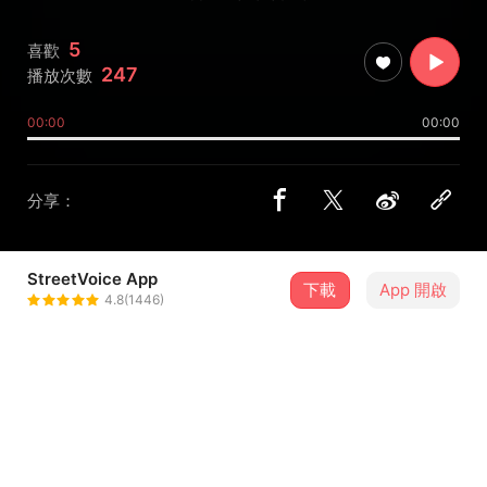
5
喜歡
247
播放次數
00:00
00:00
分享：
StreetVoice App
下載
App 開啟
Phoenix Island
4.8(1446)
＋ 追蹤
@phoenixislandband
介紹