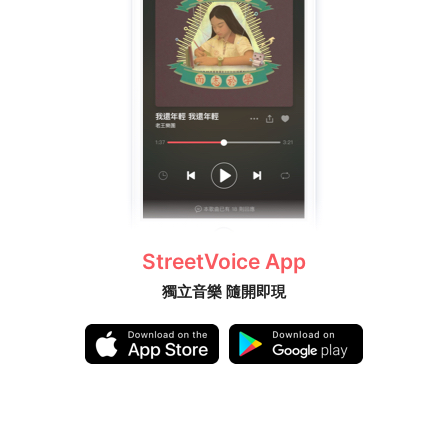
StreetVoice App
獨立音樂 隨開即現