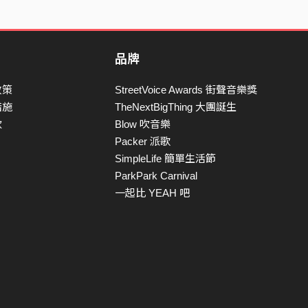
品牌
政策
StreetVoice Awards 街聲音樂獎
措施
TheNextBigThing 大團誕生
款
Blow 吹音樂
Packer 派歌
SimpleLife 簡單生活節
ParkPark Carnival
一起比 YEAH 吧