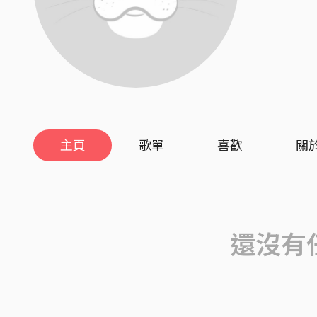
主頁
歌單
喜歡
關
還沒有