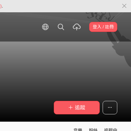
)
.
登入 / 註冊
＋ 追蹤
音樂
粉絲
追蹤中