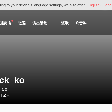
ing to your device's language settings, we also offer
English (Global
周邊商店
徵選
演出活動
派歌
吹音樂
ick_ko
o・會員
 月 加入