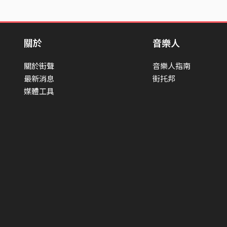
關於
音樂人
關於街聲
音樂人指南
最新消息
街托邦
媒體工具