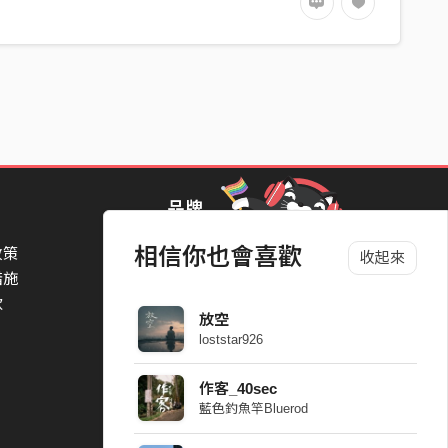
品牌
相信你也會喜歡
政策
StreetVoice Awards 街聲音樂獎
收起來
措施
TheNextBigThing 大團誕生
款
Blow 吹音樂
放空
Packer 派歌
loststar926
SimpleLife 簡單生活節
ParkPark Carnival
作客_40sec
一起比 YEAH 吧
藍色釣魚竿Bluerod