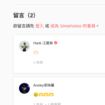
沾滿了泥和落寞
摔了一身的裂縫
留言（
2
）
還被笑說脆弱
欲留言請先
登入
或
成為 StreetVoice 的會員
。
［pre]
我從高處滾落
Hank 江晟榮
撞疼了沉默
時間磨鈍了邊角
🫶🏻
我無處可躲
1 年前
只是普通的 卻沒人知曉
心裡埋著翠綠的火
［副］
Ansley安絲麗
我從高處滾落
🥲🫶🫶🫶
學會保持沉默
又能夠 做什麼
1 年前
・1 個喜歡