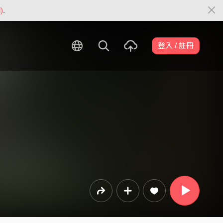
)
.
登入 / 註冊