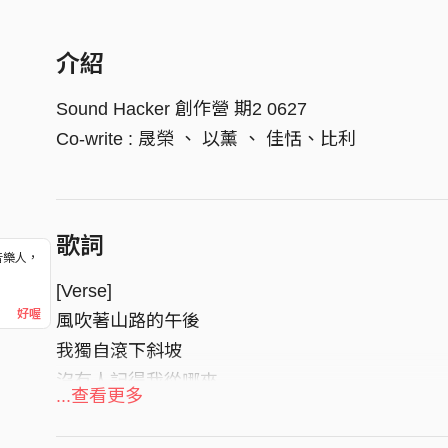
介紹
Sound Hacker 創作營 期2 0627
Co-write : 晟榮 、 以薰 、 佳恬、比利
歌詞
音樂人，
！
[Verse]
好喔
風吹著山路的午後
我獨自滾下斜坡
沒有人記得我從哪來
...查看更多
痛不痛 你痛不痛
路過了野草和溪流