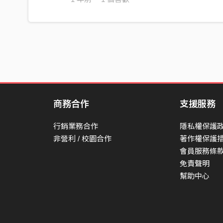
剖開 逞強的我
解開 內心的鎖
黑暗與光亮
那都是我
[Verse]
風吹著山路的午後
商務合作
支援服務
我獨自滾下斜坡
沒有人記得我從哪來
行銷業務合作
隱私權保護
痛不痛 你痛不痛
非營利 / 校園合作
著作權保護
會員服務條
路過了野草和溪流
免責聲明
沾滿了泥和落寞
幫助中心
摔了一身的裂縫
還被笑說脆弱
[pre］