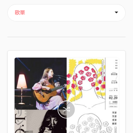
主頁
喜歡
關於
歌單