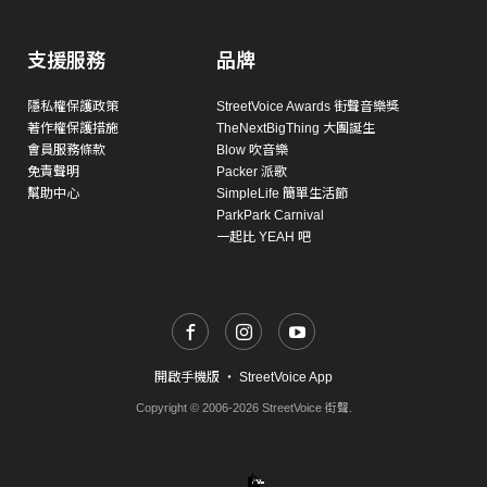
支援服務
品牌
隱私權保護政策
StreetVoice Awards 街聲音樂獎
著作權保護措施
TheNextBigThing 大團誕生
會員服務條款
Blow 吹音樂
免責聲明
Packer 派歌
幫助中心
SimpleLife 簡單生活節
ParkPark Carnival
一起比 YEAH 吧
開啟手機版
・
StreetVoice App
Copyright © 2006-2026 StreetVoice 街聲.