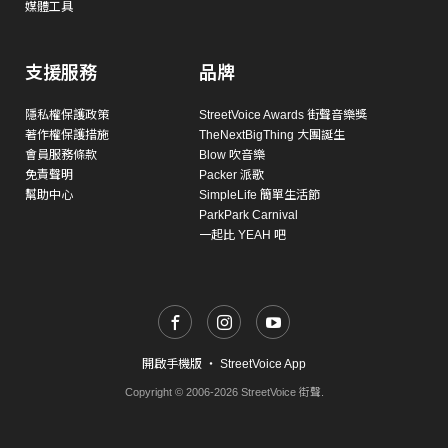
媒體工具
支援服務
品牌
隱私權保護政策
StreetVoice Awards 街聲音樂獎
著作權保護措施
TheNextBigThing 大團誕生
會員服務條款
Blow 吹音樂
免責聲明
Packer 派歌
幫助中心
SimpleLife 簡單生活節
ParkPark Carnival
一起比 YEAH 吧
開啟手機版
・
StreetVoice App
Copyright © 2006-2026 StreetVoice 街聲.