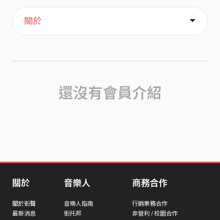
主頁
歌單
喜歡
關於
還沒有會員介紹
關於
音樂人
商務合作
關於街聲
音樂人指南
行銷業務合作
最新消息
街托邦
非營利 / 校園合作