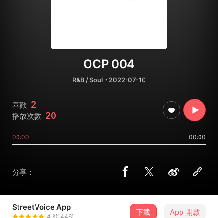
OCP 004
R&B / Soul
・2022-07-10
2
喜歡
20
播放次數
00:00
00:00
分享：
StreetVoice App
下載
App 開啟
江東峻 Owen Chiang
4.8(1446)