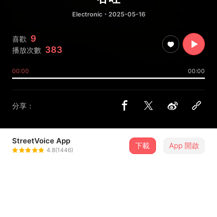
Electronic
・2025-05-16
9
喜歡
383
播放次數
00:00
00:00
分享：
StreetVoice App
下載
App 開啟
OVDS
4.8(1446)
＋ 追蹤
@ovdstw