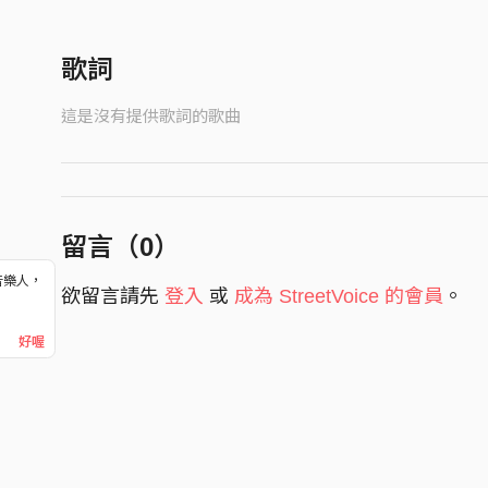
歌詞
這是沒有提供歌詞的歌曲
留言（
0
）
音樂人，
欲留言請先
登入
或
成為 StreetVoice 的會員
。
！
好喔