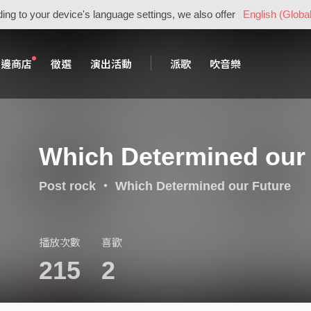
ing to your device's language settings, we also offer
English (Global
周邊商店
徵選
演出活動
派歌
吹音樂
Which Determined our
Post rock
・
Which Determined our Future
播放次數
喜歡
215
2