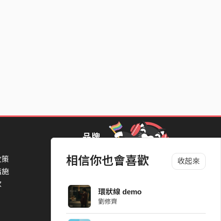
品牌
相信你也會喜歡
政策
StreetVoice Awards 街聲音樂獎
收起來
措施
TheNextBigThing 大團誕生
款
Blow 吹音樂
環狀線 demo
Packer 派歌
劉修齊
SimpleLife 簡單生活節
ParkPark Carnival