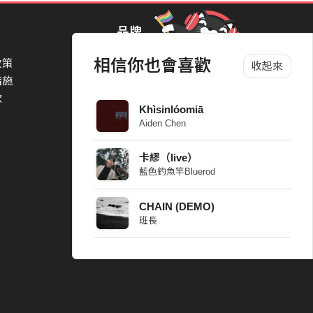
品牌
相信你也會喜歡
政策
StreetVoice Awards 街聲音樂獎
收起來
措施
TheNextBigThing 大團誕生
款
Blow 吹音樂
Khìsinlóomiā
Packer 派歌
Aiden Chen
SimpleLife 簡單生活節
ParkPark Carnival
卡繆（live）
一起比 YEAH 吧
藍色釣魚竿Bluerod
CHAIN (DEMO)
班長