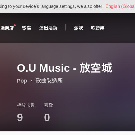
ing to your device's language settings, we also offer
English (Global
周邊商店
徵選
演出活動
派歌
吹音樂
O.U Music - 放空城
Pop
・
歌曲製造所
播放次數
喜歡
9
0