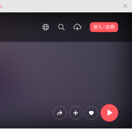
)
.
登入 / 註冊