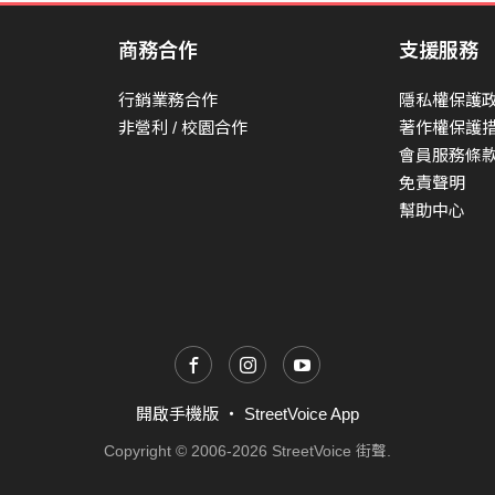
風雨霆雷 有陣人 出頭 攏無計較
商務合作
支援服務
風雨霆雷 有陣人 出頭 攏無計較
行銷業務合作
隱私權保護
勇敢來對招 希望會帶來希望
非營利 / 校園合作
著作權保護
會員服務條
抿嘴毋甘願
免責聲明
風雨霆雷 有陣人 出頭 攏無計較
幫助中心
風雨霆雷 有陣人 出頭 攏無計較
拚贏倒轉去 咱記憶歡喜日子
雨停出日頭
空城放到當時啥人知
空城放到當時啥人知
開啟手機版
・
StreetVoice App
Copyright © 2006-2026 StreetVoice 街聲.
風雨霆雷 有陣人 出頭 攏無計較
風雨霆雷 有陣人 出頭 攏無計較