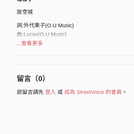
放空城
詞:外代果子(O.U Music)
曲:Lucas(O.U Music)
唱:蔡志昂(O.U Music)
...查看更多
水中月啊 惦惦操煩 景緻遐爾水 等無人歌詩 這馬
鬧熱繁華 置叨位藏 活城變封城 瘟疫的赫驚 拆散 
留言（
0
）
無藥通醫 風聲四起 命運 判生判死
好心壞心 炒炒歸鼎 管你 好額抑散赤
欲留言請先
登入
或
成為 StreetVoice 的會員
。
捻香博杯 我問天敢講 咱攏賰怨嘆
走頭無路 喙罨
空城放到當時啥人知
空城放到當時啥人知