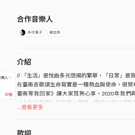
合作音樂人
外代果子
蔡志昂
介紹
// 「生活」是悅曲多元悠揚的繁華，「日常」
音樂人，
在臺南去歌頌生命寫實是一種熱血與使命，很榮幸
！
臺南等我回家》讓大家耳熟心享，2020年我
好喔
《人生計程車》的共襄。我想，藝術之所以感動是
...查看更多
年是相對超現實的一年，習以為常的日常，一瞬
裡，不管你是誰，我們都在挑戰，今年我們寫了
望，我記得小時候家裡的大人說過，越黑的夜，
歌詞