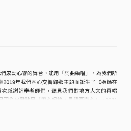
是我們感動心響的舞台，能用「詞曲編唱」，為我們所
2019年我們內心交響歸鄉主題而誕生了《媽媽在
們再次感謝評審老師們，聽見我們對地方人文的再唱
因為出發點是「用心紀錄，見證臺南心」，2021
間，成為奢侈的想像，在這至今還尚未晴朗的境遇
《放空城》，主要是想帶給城市降噪與喚醒更多希
星空越是遼亮，只要不放棄，我們終將遇見曙光。