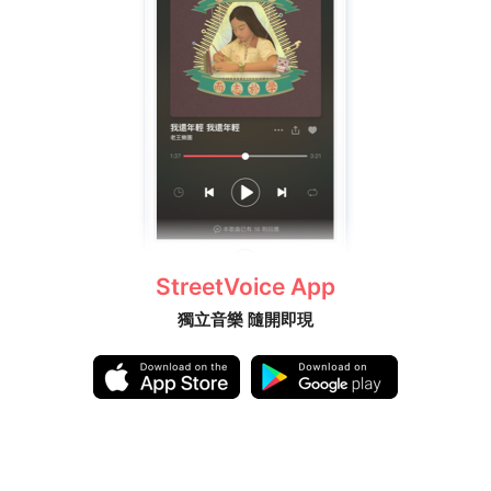
StreetVoice App
獨立音樂 隨開即現