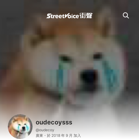
oudecoysss
@oudecoy
廣東・於 2018 年 9 月 加入