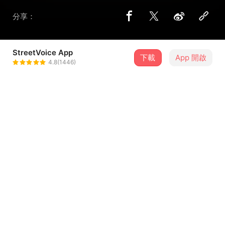
分享：
StreetVoice App
下載
App 開啟
ORANGE UP 橘起來
4.8(1446)
＋ 追蹤
@orange_up
介紹
編曲：橘起來
歌詞
這是沒有提供歌詞的歌曲