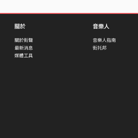
關於
音樂人
關於街聲
音樂人指南
最新消息
街托邦
媒體工具