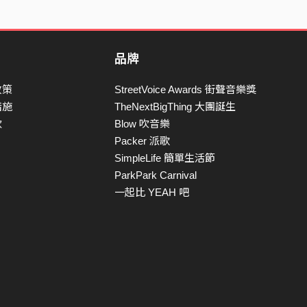
品牌
政策
StreetVoice Awards 街聲音樂獎
措施
TheNextBigThing 大團誕生
款
Blow 吹音樂
Packer 派歌
SimpleLife 簡單生活節
ParkPark Carnival
一起比 YEAH 吧