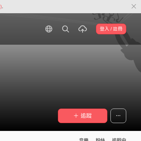
)
.
登入 / 註冊
＋ 追蹤
音樂
粉絲
追蹤中