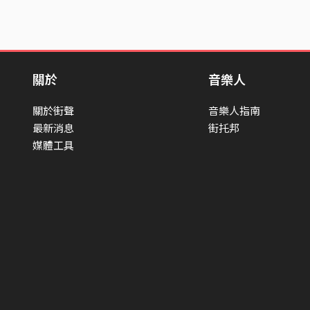
關於
音樂人
關於街聲
音樂人指南
最新消息
街托邦
媒體工具