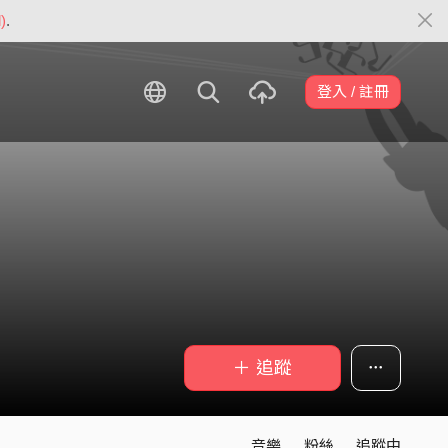
)
.
登入 / 註冊
＋ 追蹤
音樂
粉絲
追蹤中