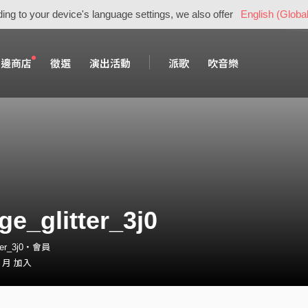
ing to your device's language settings, we also offer
English (Global
周邊商店
徵選
演出活動
派歌
吹音樂
ge_glitter_3j0
tter_3j0・會員
2 月 加入