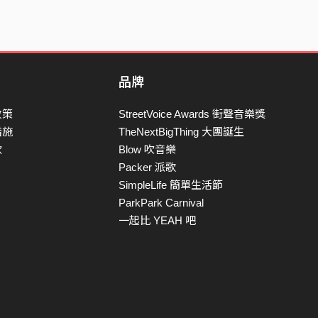
品牌
政策
StreetVoice Awards 街聲音樂獎
措施
TheNextBigThing 大團誕生
款
Blow 吹音樂
Packer 派歌
SimpleLife 簡單生活節
ParkPark Carnival
一起比 YEAH 吧