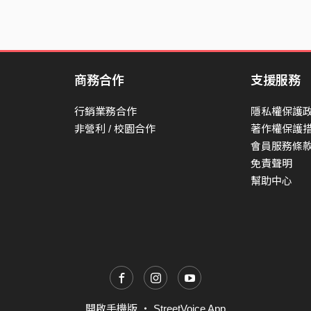
商務合作
支援服務
行銷業務合作
隱私權保護
非營利 / 校園合作
著作權保護
會員服務條
免責聲明
幫助中心
開啟手機版
・
StreetVoice App