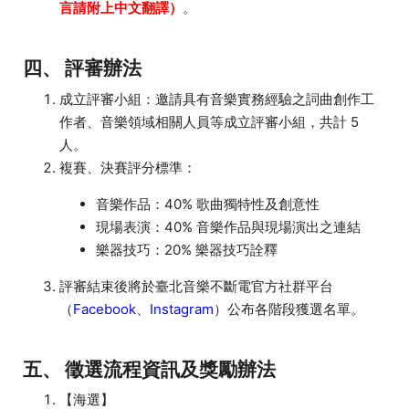
言請附上中文翻譯）
。
四、
評審辦法
成立評審小組：邀請具有音樂實務經驗之詞曲創作工
作者、音樂領域相關人員等成立評審小組，共計 5
人。
複賽、決賽評分標準：
音樂作品：40% 歌曲獨特性及創意性
現場表演：40% 音樂作品與現場演出之連結
樂器技巧：20% 樂器技巧詮釋
評審結束後將於臺北音樂不斷電官方社群平台
（
Facebook
、
Instagram
）公布各階段獲選名單。
五、
徵選流程資訊及獎勵辦法
【海選】