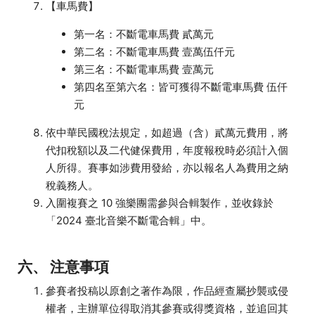
【車馬費】
第一名：不斷電車馬費 貳萬元
第二名：不斷電車馬費 壹萬伍仟元
第三名：不斷電車馬費 壹萬元
第四名至第六名：皆可獲得不斷電車馬費 伍仟
元
依中華民國稅法規定，如超過（含）貳萬元費用，將
代扣稅額以及二代健保費用，年度報稅時必須計入個
人所得。賽事如涉費用發給，亦以報名人為費用之納
稅義務人。
入圍複賽之 10 強樂團需參與合輯製作，並收錄於
「2024 臺北音樂不斷電合輯」中。
六、
注意事項
參賽者投稿以原創之著作為限，作品經查屬抄襲或侵
權者，主辦單位得取消其參賽或得獎資格，並追回其