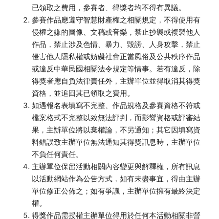
已領取之費用，參賽者、得獎者均不得有異議。
參賽作品應遵守智慧財產權之相關規定，不得使用有
侵權之嫌的圖像、文稿或音樂，禁止抄襲或複製他人
作品，禁止涉及色情、暴力、毀謗、人身攻擊，禁止
侵害他人隱私權或妨礙社會正當風俗及公共秩序作品
或違反中華民國相關法令規定等情事。若有違反，除
得獎者應自負法律責任外，主辦單位並得取消其得獎
資格，並追回其已領取之費用。
如遇報名表填寫不完整、作品規格及參賽資格不符或
檔案格式不完整以致無法評判，而影響資格或評審結
果，主辦單位將以棄權論，不另通知；其它因填寫資
料錯誤致主辦單位無法通知其得獎訊息時，主辦單位
不負任何責任。
主辦單位保留活動相關內容變更與解釋權，所有訊息
以活動網站作為公告方式，如有未盡事宜，得由主辦
單位修正公佈之；如有爭議，主辦單位擁有最終決定
權。
得獎作品需授權主辦單位得用於任何本活動相關非營