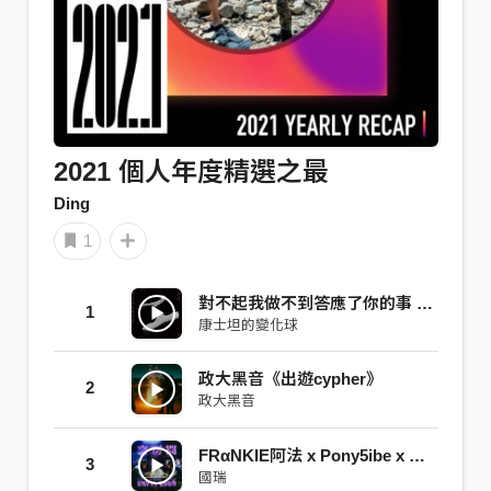
2021 個人年度精選之最
Ding
1
對不起我做不到答應了你的事 / Hoax
1
康士坦的變化球
政大黑音《出遊cypher》
2
政大黑音
FRαNKIE阿法 x Pony5ibe x 蛋頭BG8LOCC -【空房間 Empty Room】Prod.by GreenTed
3
國瑞