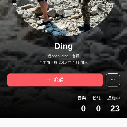
Ding
@open_ding・會員
台中市・於 2019 年 4 月 加入
＋ 追蹤
音樂
粉絲
追蹤中
0
0
23