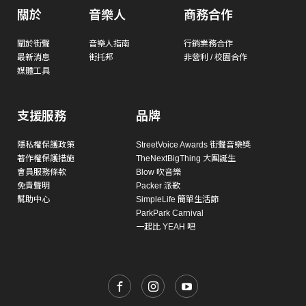
關於
音樂人
商務合作
關於街聲
音樂人指南
行銷業務合作
最新消息
街托邦
非營利 / 校園合作
媒體工具
支援服務
品牌
隱私權保護政策
StreetVoice Awards 街聲音樂獎
著作權保護措施
TheNextBigThing 大團誕生
會員服務條款
Blow 吹音樂
免責聲明
Packer 派歌
幫助中心
SimpleLife 簡單生活節
ParkPark Carnival
一起比 YEAH 吧