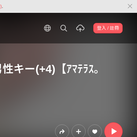
)
.
登入 / 註冊
e 男性キー(+4)【ｱﾏﾃﾗｽ｡