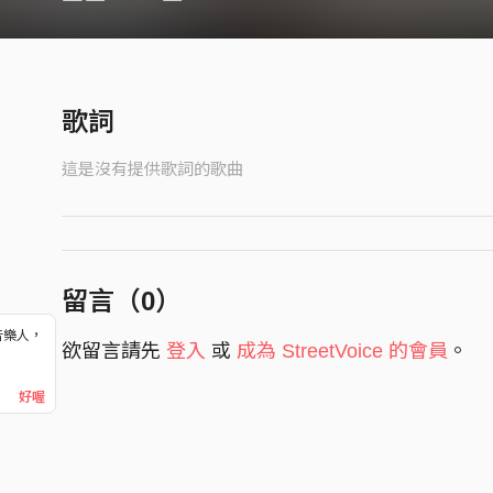
歌詞
這是沒有提供歌詞的歌曲
留言（
0
）
音樂人，
欲留言請先
登入
或
成為 StreetVoice 的會員
。
！
好喔