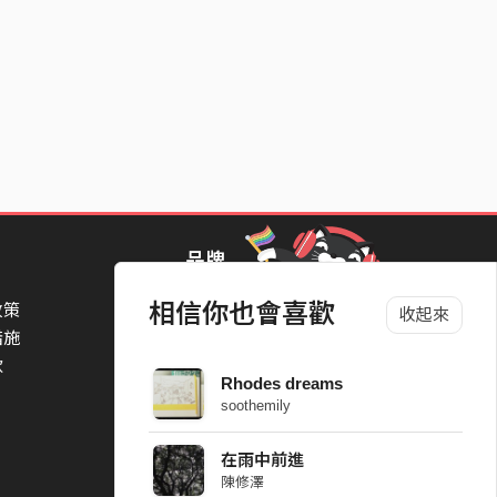
品牌
相信你也會喜歡
政策
StreetVoice Awards 街聲音樂獎
收起來
措施
TheNextBigThing 大團誕生
款
Blow 吹音樂
Rhodes dreams
Packer 派歌
soothemily
SimpleLife 簡單生活節
ParkPark Carnival
在雨中前進
一起比 YEAH 吧
陳修澤