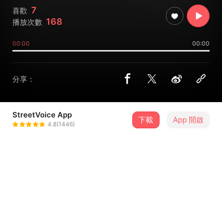
7
喜歡
168
播放次數
00:00
00:00
分享：
StreetVoice App
下載
App 開啟
Hyte
4.8(1446)
＋ 追蹤
@onle72773
介紹
名字還沒想好的歌