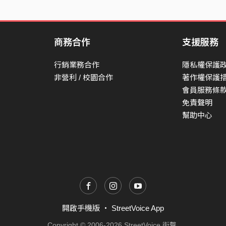
How can I make you stay
他閃閃發光
打亂了完美的日常
商務合作
支援服務
我開始想像
行銷業務合作
隱私權保護
他的頭靠在我肩上
非營利 / 校園合作
著作權保護
會員服務條
想飛到很遠很遠的地方
免責聲明
想摘下星星放在你手上
幫助中心
天黑的時候想在你身旁
一起看月亮
Tell me how to make you notice
Tell me how to win your heart
‘Cause every time I see you smiling
Don’t wanna walk away
開啟手機版
・
StreetVoice App
How can I make you stay
Copyright © 2006-2026 StreetVoice 街聲.