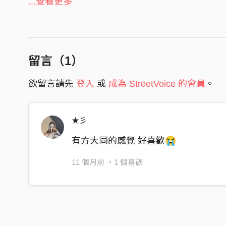
...查看更多
How can I make you stay
在山上遊蕩
想找尋剩下的太陽
留言（
1
）
蝴蝶很緊張
他忘了回家的方向
欲留言請先
登入
或
成為 StreetVoice 的會員
。
想飛到很遠很遠的地方
想摘下星星放在你手上
★彡
天黑的時候想在你身旁
有方大同的感覺 好喜歡😭
一起看月亮
11 個月前
・1 個喜歡
Tell me how to make you notice
Tell me how to win your heart
‘Cause every time I see you smiling
Don’t wanna walk away