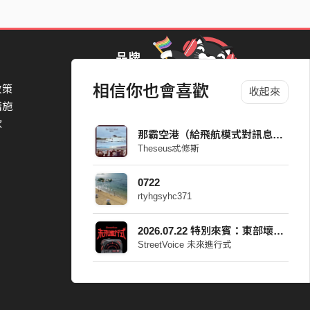
品牌
相信你也會喜歡
政策
StreetVoice Awards 街聲音樂獎
收起來
措施
TheNextBigThing 大團誕生
款
Blow 吹音樂
那霸空港（給飛航模式對訊息焦慮的乘客）
Packer 派歌
Theseus忒修斯
SimpleLife 簡單生活節
ParkPark Carnival
0722
一起比 YEAH 吧
rtyhgsyhc371
2026.07.22 特別來賓：東部壞男孩
StreetVoice 未來進行式