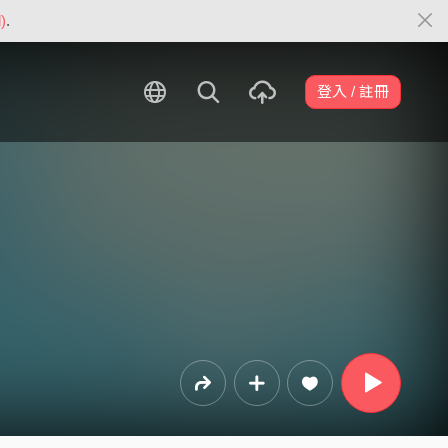
)
.
登入 / 註冊