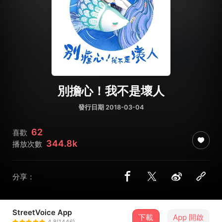
別擔心！我不是壞人
發行日期 2018-03-04
62
喜歡
344.8k
播放次數
分享：
StreetVoice App
下載
App 開啟
OHMYMEITING
4.8(1446)