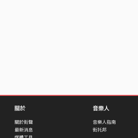
關於
音樂人
關於街聲
音樂人指南
最新消息
街托邦
媒體工具