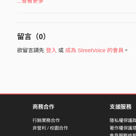
...查看更多
哦今夜
你沿街走來
穿梭在出現與消失間的挑逗
簡直要了我的命
留言（
0
）
簡直要了我的命
欲留言請先
登入
或
成為 StreetVoice 的會員
。
商務合作
支援服務
行銷業務合作
隱私權保護
非營利 / 校園合作
著作權保護
會員服務條