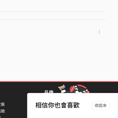
品牌
相信你也會喜歡
政策
StreetVoice Awards 街聲音樂獎
收起來
措施
TheNextBigThing 大團誕生
款
Blow 吹音樂