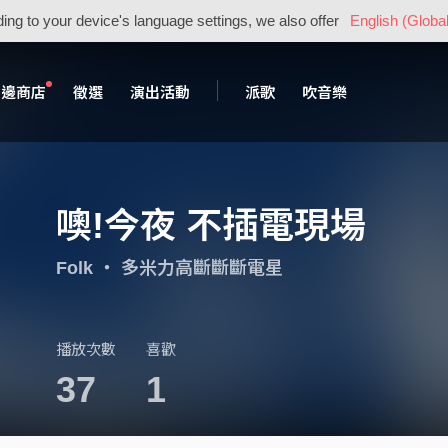
ing to your device's language settings, we also offer
English (Global
周邊商店
徵選
演出活動
派歌
吹音樂
噢!今夜 不插電現場
Folk
・
多米力高斷斷斷電星
播放次數
喜歡
37
1