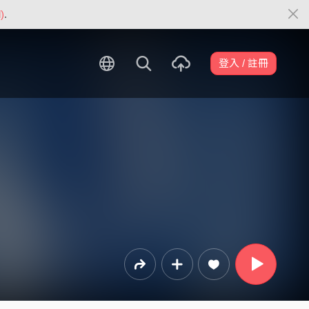
)
.
登入 / 註冊