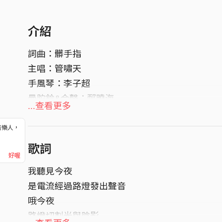
介紹
詞曲：髒手指
主唱：管嘯天
手風琴：李子超
曼陀鈴&合聲：邴曉海
...查看更多
鋼琴：張海明
鋼片琴：鄔雨傑
音樂人，
！
豎笛&小打：沈幟
歌詞
好喔
我聽見今夜
是電流經過路燈發出聲音
哦今夜
路燈切割光與陰影