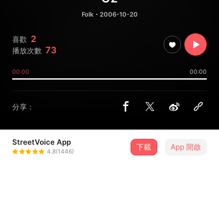
Folk
・2006-10-20
2
喜歡
73
播放次數
00:00
00:00
分享：
StreetVoice App
下載
App 開啟
Justin強
4.8(1446)
＋ 追蹤
@odujijro