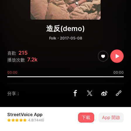
造反(demo)
Folk
・2017-05-08
215
喜歡
7.2k
播放次數
00:00
00:00
分享：
StreetVoice App
下載
App 開啟
小姿
4.8(1446)
＋ 追蹤
@ocat601