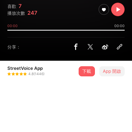
7
喜歡
247
播放次數
00:00
00:00
分享：
StreetVoice App
下載
App 開啟
Nullius Light
4.8(1446)
＋ 追蹤
@nulliuslight420
介紹
Nullius Light single《YOUMUU》