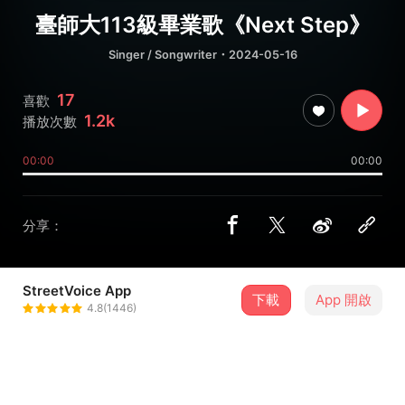
臺師大113級畢業歌《Next Step》
Singer / Songwriter
・2024-05-16
17
喜歡
1.2k
播放次數
00:00
00:00
分享：
StreetVoice App
下載
App 開啟
臺師大畢聯會
4.8(1446)
＋ 追蹤
@ntnu112gsa