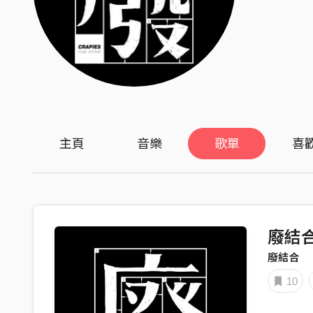
主頁
音樂
歌單
喜
廢結合
廢結合
10