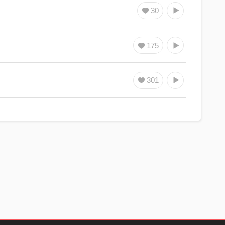
30
175
301