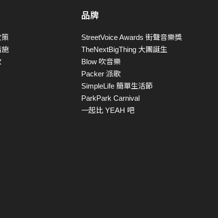
品牌
政策
StreetVoice Awards 街聲音樂獎
措施
TheNextBigThing 大團誕生
款
Blow 吹音樂
Packer 派歌
SimpleLife 簡單生活節
ParkPark Carnival
一起比 YEAH 吧