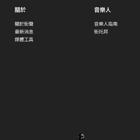
關於
音樂人
關於街聲
音樂人指南
最新消息
街托邦
媒體工具