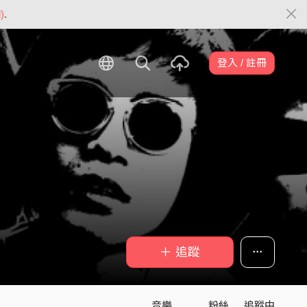
)
.
登入 / 註冊
＋ 追蹤
音樂
粉絲
追蹤中