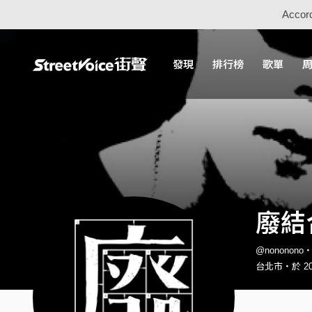
Accord
發現
排行榜
歌單
廢結
@nononon
台北市・於 20