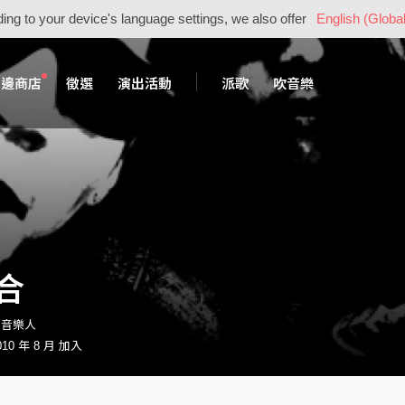
ing to your device's language settings, we also offer
English (Global
周邊商店
徵選
演出活動
派歌
吹音樂
合
o・音樂人
10 年 8 月 加入