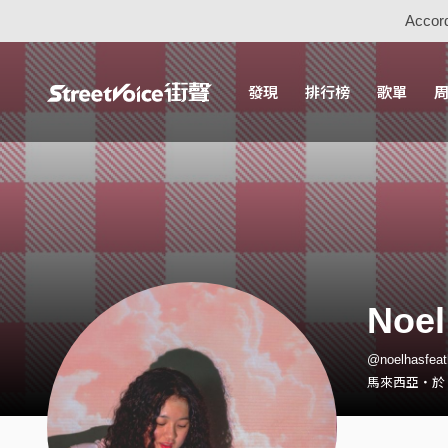
Accord
發現
排行榜
歌單
Noe
@noelhasfe
馬來西亞・於 2