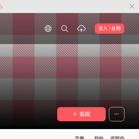
)
.
登入 / 註冊
＋ 追蹤
音樂
粉絲
追蹤中