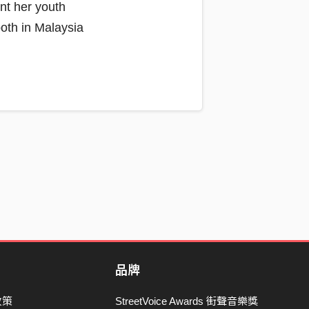
ent her youth
both in Malaysia
品牌
政策
StreetVoice Awards 街聲音樂獎