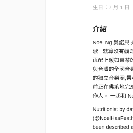
生日：7 月 1 日
介紹
Noel Ng 
歌 - 就算沒有
再配上暖如薑茶
與台灣的全國音樂
的獨立音樂圈,帶著
前正在佛系地完成
作人。 一起和 
Nutritionist by 
(@NoelHasFeather
been described a