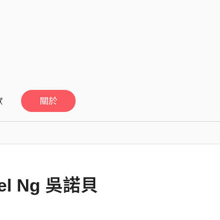
歡
關於
el Ng 吳諾貝