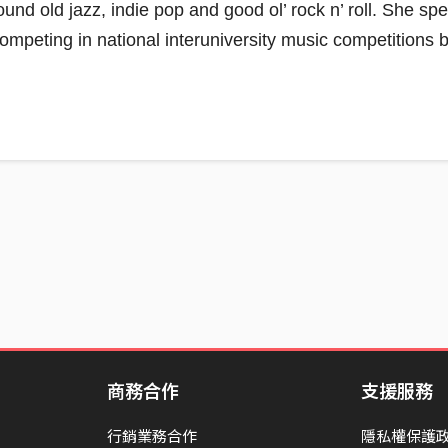
nd old jazz, indie pop and good ol’ rock n’ roll. She sp
ompeting in national interuniversity music competitions 
商務合作
支援服務
行銷業務合作
隱私權保護