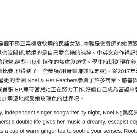
吳諾貝 是個不務正業極度軟爛的民謠女孩, 本職是營養師的她
觀眾也沒關係,燃燒的是自己愛音樂的純粹。中英文創作裡記
的歌聲,絕對可以化掉你的焦慮與煩惱。學生時期到現在參
比賽,也得到了一些獎項(用音樂賺錢就是爽)。從2017
她的樂團 Noel & Her Feathers參與了許多商業、
首張 EP,等待當兒她正在努力工作,好讓自己成為富婆
Noel 爛漫地感受她玫瑰色的世界吧。
day, independent singer-songwriter by night, Noel Ng吳諾
s)’s double life gives her music a dreamy, escapist ed
s a cup of warm ginger tea to soothe your senses. Rooted