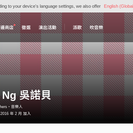
ing to your device's language settings, we also offer
English (Global
周邊商店
徵選
演出活動
派歌
吹音樂
l Ng 吳諾貝
athers・音樂人
016 年 2 月 加入