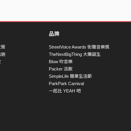
品牌
政策
StreetVoice Awards 街聲音樂獎
措施
TheNextBigThing 大團誕生
款
Blow 吹音樂
Packer 派歌
SimpleLife 簡單生活節
ParkPark Carnival
一起比 YEAH 吧