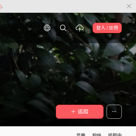
)
.
登入 / 註冊
＋ 追蹤
音樂
粉絲
追蹤中