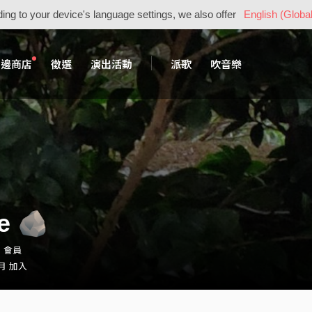
ing to your device's language settings, we also offer
English (Global
周邊商店
徵選
演出活動
派歌
吹音樂
e 🪨
h・會員
 月 加入