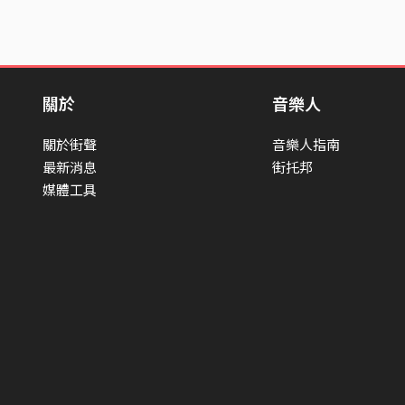
關於
音樂人
關於街聲
音樂人指南
最新消息
街托邦
媒體工具