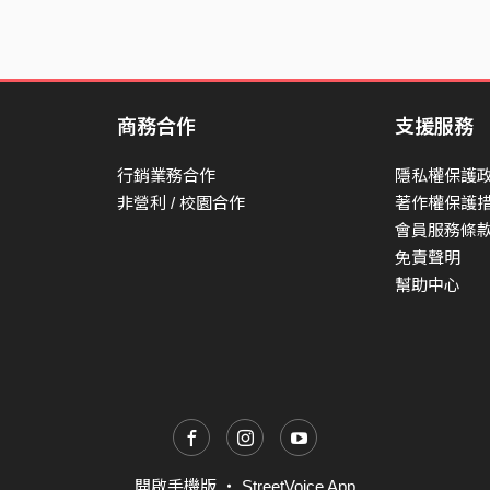
商務合作
支援服務
行銷業務合作
隱私權保護
非營利 / 校園合作
著作權保護
會員服務條
免責聲明
幫助中心
開啟手機版
・
StreetVoice App