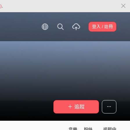
)
.
登入 / 註冊
＋ 追蹤
音樂
粉絲
追蹤中