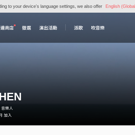
ing to your device's language settings, we also offer
English (Global
周邊商店
徵選
演出活動
派歌
吹音樂
CHEN
0・音樂人
 月 加入