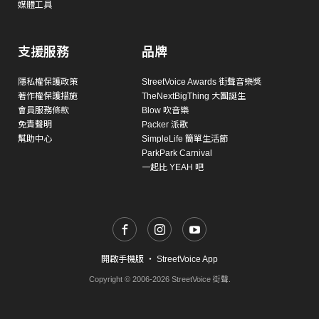
媒體工具
支援服務
品牌
隱私權保護政策
StreetVoice Awards 街聲音樂獎
著作權保護措施
TheNextBigThing 大團誕生
會員服務條款
Blow 吹音樂
免責聲明
Packer 派歌
幫助中心
SimpleLife 簡單生活節
ParkPark Carnival
一起比 YEAH 吧
開啟手機版
・
StreetVoice App
Copyright © 2006-2026 StreetVoice 街聲.