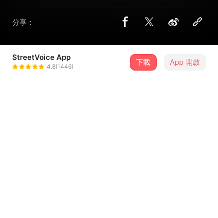
分享：
StreetVoice App
下載
App 開啟
Niki the Unicorn
4.8(1446)
＋ 追蹤
@niki_yuwen
介紹
是我太大膽了嗎
是我太真實了嗎
是我太直接了嗎
是我浪漫主義嗎
是我在幻想嗎
...查看更多
是我又在過度分享了嗎