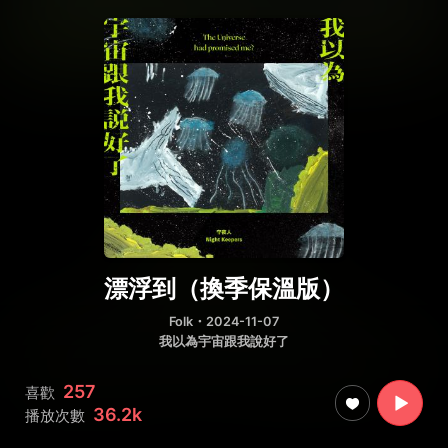
漂浮到（換季保溫版）
Folk
・2024-11-07
我以為宇宙跟我說好了
257
喜歡
36.2k
播放次數