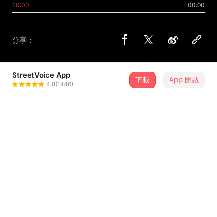
00:00
00:00
分享：
StreetVoice App
下載
App 開啟
Night Keepers 守夜人
4.8(1446)
＋ 追蹤
@nightkeepers2015
介紹
《我以為宇宙跟我說好了》全專輯聆聽入口✨
https://www.soundscape.net/a/73476
在轉成冬天的今天，我們也決定帶給大家一些溫暖，上架大
家敲碗很久的〈漂浮到〉特別版，終於在街聲上架～