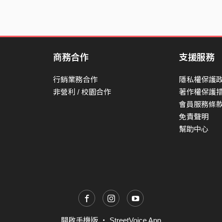
商務合作
支援服務
行銷業務合作
隱私權保護
非營利 / 校園合作
著作權保護
會員服務條
免責聲明
幫助中心
開啟手機版
・
StreetVoice App