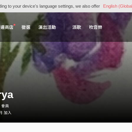
ing to your device's language settings, we also offer
English (Global
周邊商店
徵選
演出活動
派歌
吹音樂
rya
y・會員
 月 加入