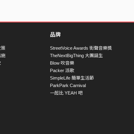
品牌
政策
StreetVoice Awards 街聲音樂獎
措施
TheNextBigThing 大團誕生
款
Blow 吹音樂
Packer 派歌
SimpleLife 簡單生活節
ParkPark Carnival
一起比 YEAH 吧