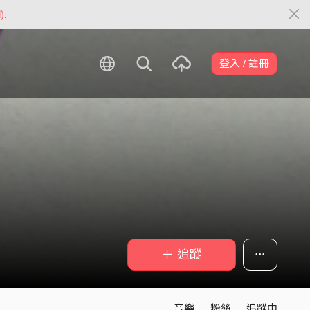
)
.
登入 / 註冊
＋ 追蹤
音樂
粉絲
追蹤中