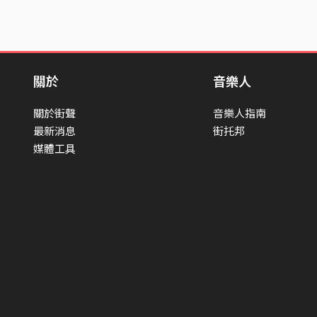
關於
音樂人
關於街聲
音樂人指南
最新消息
街托邦
媒體工具