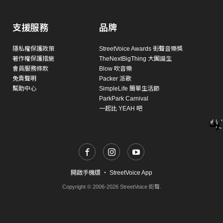
支援服務
品牌
隱私權保護政策
StreetVoice Awards 街聲音樂獎
著作權保護措施
TheNextBigThing 大團誕生
會員服務條款
Blow 吹音樂
免責聲明
Packer 派歌
幫助中心
SimpleLife 簡單生活節
ParkPark Carnival
一起比 YEAH 吧
開啟手機版
・
StreetVoice App
Copyright © 2006-2026 StreetVoice 街聲.