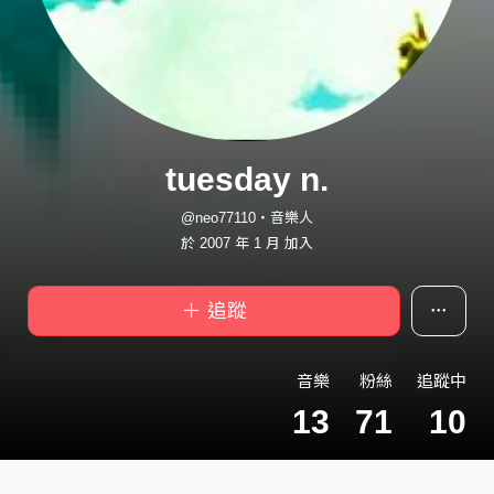
tuesday n.
@neo77110・音樂人
於 2007 年 1 月 加入
＋ 追蹤
音樂
粉絲
追蹤中
13
71
10