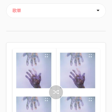
主頁
音樂
喜歡
關於
歌單