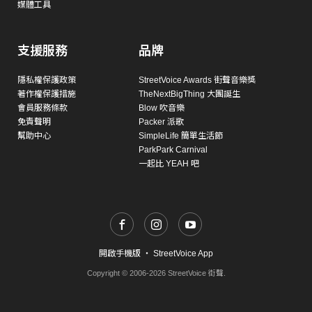
媒體工具
支援服務
品牌
隱私權保護政策
StreetVoice Awards 街聲音樂獎
著作權保護措施
TheNextBigThing 大團誕生
會員服務條款
Blow 吹音樂
免責聲明
Packer 派歌
幫助中心
SimpleLife 簡單生活節
ParkPark Carnival
一起比 YEAH 吧
開啟手機版
・
StreetVoice App
Copyright © 2006-2026 StreetVoice 街聲.