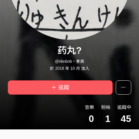
药丸?
@nbnbnb・會員
於 2018 年 10 月 加入
＋ 追蹤
音樂
粉絲
追蹤中
0
1
45