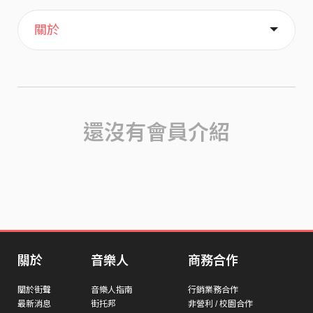
主頁
歌單
喜歡
關於
還沒有會員介紹
關於
音樂人
商務合作
關於街聲
音樂人指南
行銷業務合作
最新消息
街托邦
非營利 / 校園合作