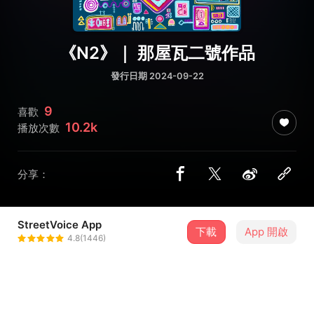
《N2》｜ 那屋瓦二號作品
發行日期 2024-09-22
9
喜歡
10.2k
播放次數
分享：
StreetVoice App
下載
App 開啟
Nanguaq Music那屋瓦
4.8(1446)
＋ 追蹤
@nanguaq