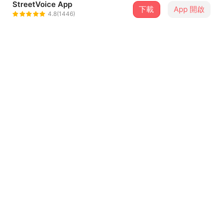
StreetVoice App
下載
App 開啟
Nanguaq Music那屋瓦
4.8(1446)
＋ 追蹤
@nanguaq
介紹
詞曲：Makav真愛
製作人 Producer｜黃少雍 Huang Shao Yong 、阿爆 ABAO
編曲 Arrangement｜黃少雍 Huang Shao Yong
配唱製作人 Vocal Producer ｜阿爆 ABAO
和聲編寫 Background Vocal Arranger｜真愛、布蘭地
...查看更多
Brandy Tien@Hops Studio
和聲 Background Vocal｜真愛、布蘭地 Brandy Tien、楊
歌詞
成祥 Finix Yang
、大Q秉洛 Daikyu Wu、蔡巴奈Panay Swana Oaw、劉欣
知道Tama(天父)的好
Hannah