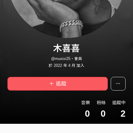
木喜喜
@muxixi25・會員
於 2022 年 4 月 加入
＋ 追蹤
音樂
粉絲
追蹤中
0
0
2