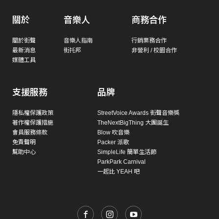
關於
音樂人
商務合作
關於街聲
音樂人指南
行銷業務合作
最新消息
街托邦
非營利 / 校園合作
媒體工具
支援服務
品牌
隱私權保護政策
StreetVoice Awards 街聲音樂獎
著作權保護措施
TheNextBigThing 大團誕生
會員服務條款
Blow 吹音樂
免責聲明
Packer 派歌
幫助中心
SimpleLife 簡單生活節
ParkPark Carnival
一起比 YEAH 吧