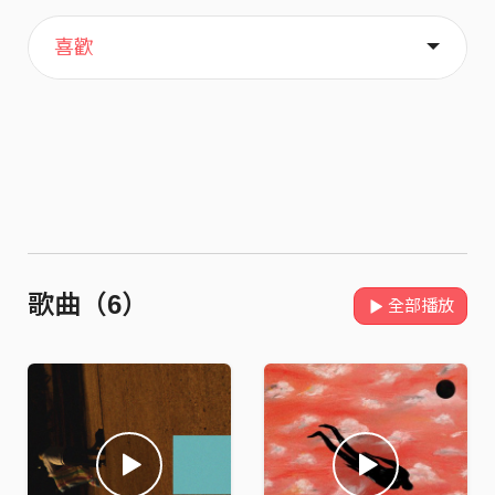
主頁
關於
喜歡
歌曲（6）
全部播放