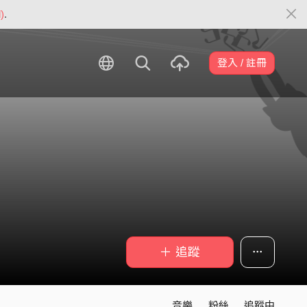
)
.
登入 / 註冊
＋ 追蹤
音樂
粉絲
追蹤中