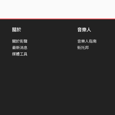
關於
音樂人
關於街聲
音樂人指南
最新消息
街托邦
媒體工具