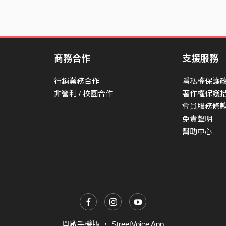
商務合作
支援服務
行銷業務合作
隱私權保護
非營利 / 校園合作
著作權保護
會員服務條
免責聲明
幫助中心
開啟手機版
・
StreetVoice App