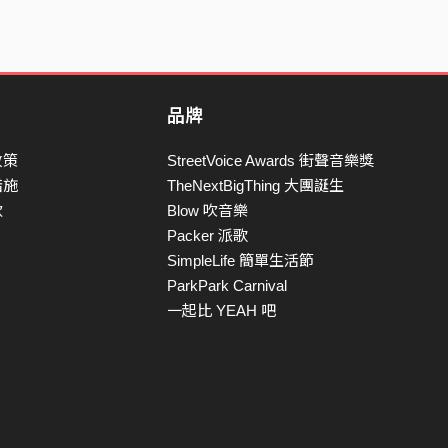
品牌
政策
StreetVoice Awards 街聲音樂獎
措施
TheNextBigThing 大團誕生
款
Blow 吹音樂
Packer 派歌
SimpleLife 簡單生活節
ParkPark Carnival
一起比 YEAH 吧