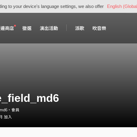
ing to your device's language settings, we also offer
English (Global
周邊商店
徵選
演出活動
派歌
吹音樂
_field_md6
d_md6・會員
 月 加入