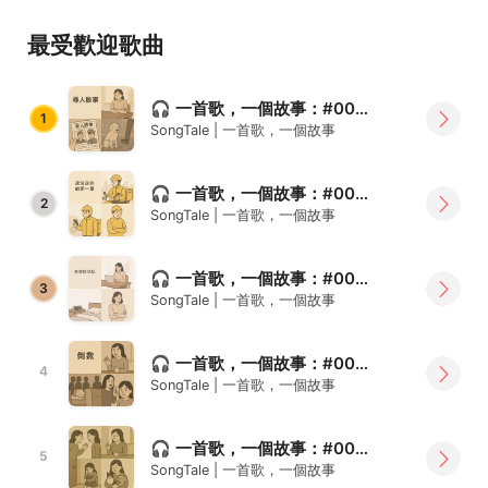
要你願意說出那段故事，我們就能為你創作一首客製化歌曲
或極短篇故事。
最受歡迎歌曲
💌 現在開放限量預約！填寫以下表單，讓我們為你量身打造
最動人的聲音與文字禮物：
🎧 一首歌，一個故事：#004《尋人啟事》
1
👉
https://forms.gle/kRPeGKXjEJJ76YKv8
SongTale | 一首歌，一個故事
🌟 適合用來：
🎧 一首歌，一個故事：#002《還沒送完的那一單》
✔️ 情侶紀念日、生日驚喜
2
SongTale | 一首歌，一個故事
✔️ 祝福家人、摯友、療癒自己
✔️ 想說卻說不出口的心情
🎧 一首歌，一個故事：#001《那早起的女孩》
3
✨ 一人一首歌，一段故事一份療癒，我們用心聆聽，也用音
SongTale | 一首歌，一個故事
樂回應。
🎧 一首歌，一個故事：#005《倒數》
🎧 SongTale = Song + Tale
4
SongTale | 一首歌，一個故事
✍️ 每篇極短篇故事 × 一段音樂 = 一劑療癒處方
💌 每週更新療癒故事與音樂膠囊
🎧 一首歌，一個故事：#006《我不是故意不快樂》
5
SongTale | 一首歌，一個故事