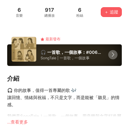
6
917
6
＋ 追蹤
音樂
總播放
粉絲
最新發布
🎧 一首歌，一個故事：#006《我不是故意不快樂》
SongTale | 一首歌，一個故事
介紹
🎧 你的故事，值得一首專屬的歌 🎶
讓回憶、情緒與祝福，不只是文字，而是能被「聽見」的情
感。
我們是SongTale｜一首歌，一個故事，用音樂與文字打造屬
...查看更多
於你的專屬作品。無論是送給自己、戀人、家人或好友，只