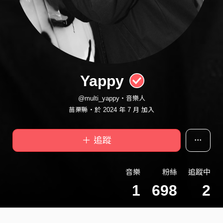
Yappy
@multi_yappy・音樂人
苗栗縣・於 2024 年 7 月 加入
＋ 追蹤
音樂
粉絲
追蹤中
1
698
2