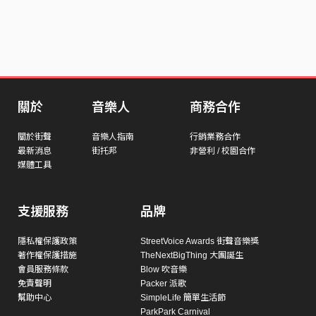
關於
音樂人
商務合作
關於街聲
音樂人指南
行銷業務合作
最新消息
街托邦
非營利 / 校園合作
媒體工具
支援服務
品牌
隱私權保護政策
StreetVoice Awards 街聲音樂獎
著作權保護措施
TheNextBigThing 大團誕生
會員服務條款
Blow 吹音樂
免責聲明
Packer 派歌
幫助中心
SimpleLife 簡單生活節
ParkPark Carnival