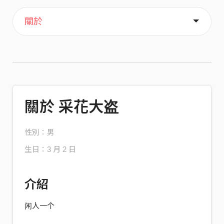
主頁
歌單
喜歡
關於
關於 采花大盗
性別：男
生日：3 月 2 日
介紹
闲人一个