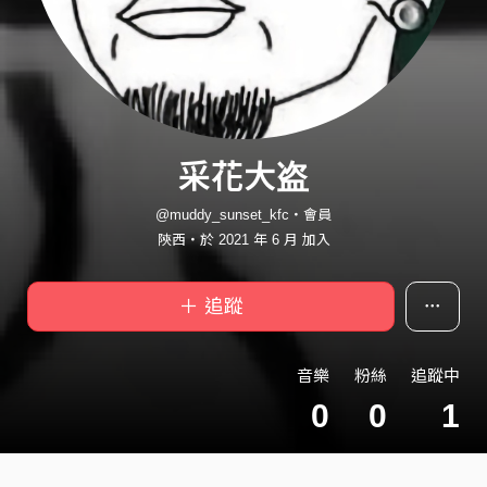
采花大盗
@muddy_sunset_kfc・會員
陝西・於 2021 年 6 月 加入
＋ 追蹤
音樂
粉絲
追蹤中
0
0
1