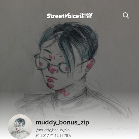
muddy_bonus_zip
@muddy_bonus_zip
於 2017 年 12 月 加入