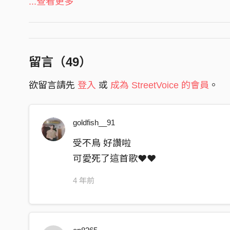
31 years old, but looking older than I look
...查看更多
說他第一帥 他是真的帥
身高一七三 體重有九十一
說他第一美 他是真的美
173cm and weight 91kg
零死角的精緻臉龐 表示誠意獻上第一次
單曲李包比自傳 網友表示很可愛
留言（
49
）
駕照我有小型車我還是老司機
美麗本人：完全可愛愛
Not only have my driver license but also an O. G.
欲留言請先
登入
或
成為 StreetVoice 的會員
。
李包比自傳取自美麗本人人力銀行的履歷，起初
克林頓最愛找李文斯基 吃雞 肉
現自己的歌曲，因此，美麗本人在絞盡腦汁之後
Clinton loves eating chicken with Levinsky
goldfish__91
評審老師，沒想到歌曲因此上了Youtube發燒
這個部分講起來好刺 激唷
頻道都沒有上過發燒排行榜，簡直是天妒容顏無
受不鳥 好讚啦
This part of the story sounds so excited
人，而以表誠意美麗本人特地用自己的頭皮磨謝
可愛死了這首歌❤️❤️
皮，謝乾乾出資又出力的錄製，讓美麗本人正式
我是傳播系 大學在慈濟
4 年前
I was studying Mass communication at Tzu Chi Un
上來電視宣傳佛法是好時機 喔