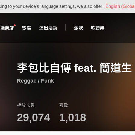
ing to your device's language settings, we also offer
English (Global
周邊商店
徵選
演出活動
派歌
吹音樂
李包比自傳 feat. 簡道生
Reggae / Funk
播放次數
喜歡
29,074
1,018