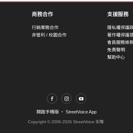
我 是第十個哇胸散甲（我最貧窮）
and I’m that poorest one out of that ten
商務合作
支援服務
順便介紹一下我的家庭背 景
行銷業務合作
隱私權保護
Imma tell you a little bit about myself
非營利 / 校園合作
著作權保護
會員服務條
我爸媽知道我來參加他們都很灰 心
免責聲明
My parents are disappointed ever since I attende
幫助中心
我老婆知道後 她說我一定被講內 定
If my wife knows, she prolly will say shit like “P
我老妹不在這 man他嫁去荷蘭飛 行
My sister’s not here, she got married and moved t
開啟手機版
・
StreetVoice App
Copyright © 2006-2026 StreetVoice 街聲.
我女兒 只會說爸爸 開車小心
My daughter only know how to say “Drive safe d