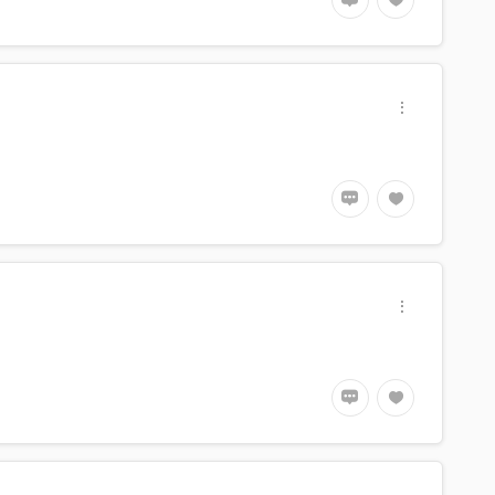
hoot and edit video footage
eaper than others.
騙的
Not gon’ lie.