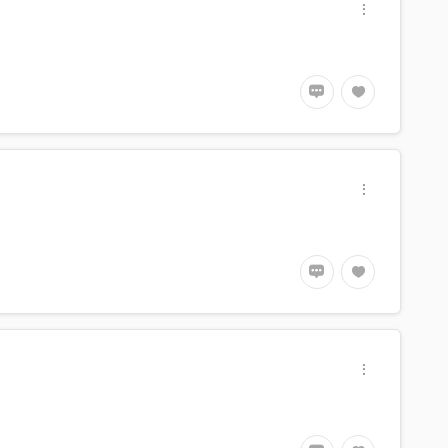
on
 rapping skill
ks this beauty is beyond imagination