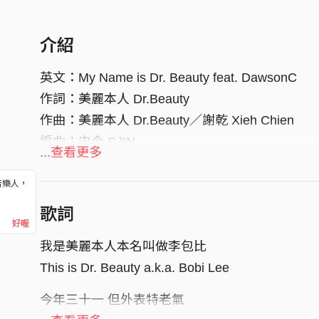
介紹
英文：My Name is Dr. Beauty feat. DawsonC
作詞：美麗本人 Dr.Beauty
作曲：美麗本人 Dr.Beauty／謝乾 Xieh Chien
編曲：史今 SJIN
...查看更多
貝斯：簡道生 Dawson Chien
製作：謝乾 Xieh Chien
音樂人，
！
混音：謝乾 Xieh Chien
歌詞
好喔
網友敲碗 訊息爆量
我是美麗本人本名叫做李包比
韓國說唱團體評論風格獨特
This is Dr. Beauty a.k.a. Bobi Lee
好機車評論說美麗HOLD住全場
今年三十一 但外表特老氣
地表最精緻美男子 美麗本人