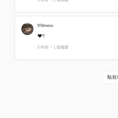
他禿頭還能進這?
How come he got in with with no hair?
先天條件不平等 是該要如何競爭
97timexx
We’re born different and how are y’all gon’ compe
❤️‍?
現在沒beats 叻
5 年前
・1 個喜歡
Now that the beat is gone
有點 尷尬
and it’s little awkward now
點我
是個男人就該有擔當
But gotta do what you gonna do and act like a re
十個禿頭有九個潘納
9 out of 10 bald-headed person are rich