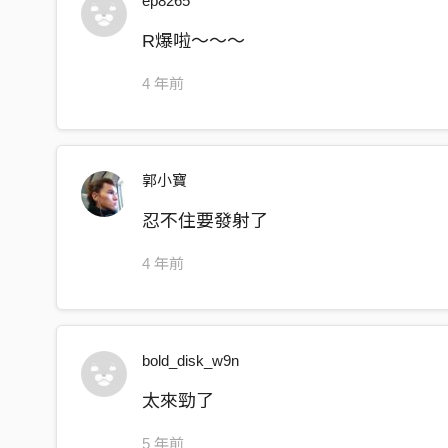
ep8265
Now is the right time to preach Buddhism on TV
R爆啦～～～
Laagigi ‘s coming bro
Laagigi ‘s coming bro
4 年前
大屁屁發情瞜
Big ass going into heat now
郭小寶
我賤價拍賣一百塊我立刻當你婆
忍不住要發射了
I can cut the price for you . You only need a hunn
4 年前
再多加一百就能輕輕下腰幫你摩
Pay an extra hunnid bill you’ll receive a lower b
今天第一次嗎？ 小弟弟放輕鬆
bold_disk_w9n
First time here? Just relax boy.
太來勁了
我功能特多還會拍片剪輯
5 年前