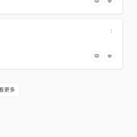
te with this?
看更多
al man