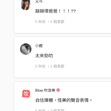
又可
Ain’t nobody can match this
敲碗壞爸爸！！！??
我知道讓我進棚會有太多人會心 碎
I know most of y’all gon’ be mad if win this auditi
5 年前
・4 個喜歡
說我饒舌技巧只是網紅裡的低 配
Saying I’m just an instagram model with the worst
小鹿
太來勁叻
抱歉我不是網紅公司叫我藝人
Sorry I’m not an model, they’ve called me artist
5 年前
・1 個喜歡
我美貌就連網美都說實在太過逼人
I’m drop dead gorgeous even a hottest model thin
Blow 吹音樂
太不平等
自信爆棚，怪美的聲音表情。
It’s just not fair
5 年前
・2 個喜歡