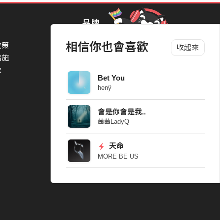
品牌
相信你也會喜歡
政策
StreetVoice Awards 街聲音樂獎
收起來
措施
TheNextBigThing 大團誕生
款
Blow 吹音樂
Bet You
Packer 派歌
henÿ
d this show
SimpleLife 簡單生活節
ParkPark Carnival
會是你會是我..
一起比 YEAH 吧
茜茜LadyQ
eople will thinks you have some connection”
天命
MORE BE US
o Holland to stay high up.
addy”