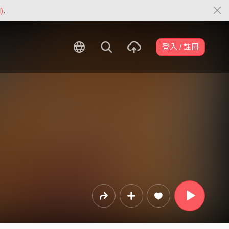
)
.
登入 / 註冊