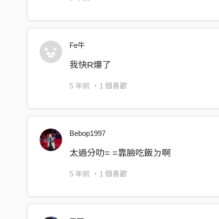
I got whole lotta skill set and also know how to s
價格實在 人又耐操還比外面便宜
The real bargain right here, hard -working and ch
Fe牛
Adobe Photoshop 還會些 illustrator
我快R爆了
Adobe Photoshop, Illustrator too
5 年前
・1 個喜歡
Indesign sketchup powerpoint 我全都會了沒在
Indesign, SketchUp and PowerPoint. I know it all. 
Bebop1997
拜託賞個機 會
太過分叻= =靠臉吃飯ㄉ啊
Please just spare a chance
5 年前
・1 個喜歡
我屁股翹 顏值高
I got the ass and the look
又有誰能匹配