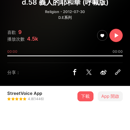
d.58 義人的耶和華 (呼喊版)
Religion
・2012-07-30
D.E系列
9
喜歡
4.5k
播放次數
00:00
00:00
分享：
StreetVoice App
下載
App 開啟
把主的愛傳出去
4.8(1446)
＋ 追蹤
@msivan