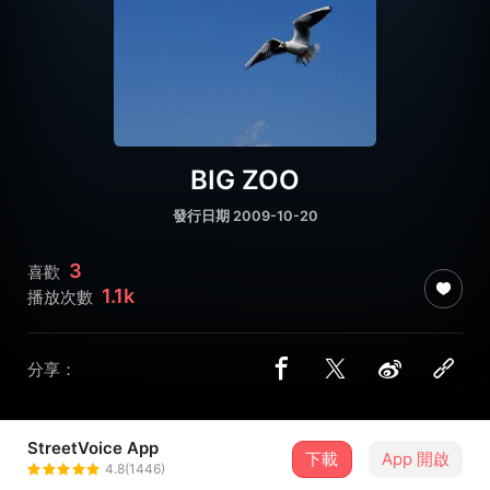
BIG ZOO
發行日期 2009-10-20
3
喜歡
1.1k
播放次數
分享：
StreetVoice App
下載
App 開啟
老熊MOW
4.8(1446)
＋ 追蹤
@mow