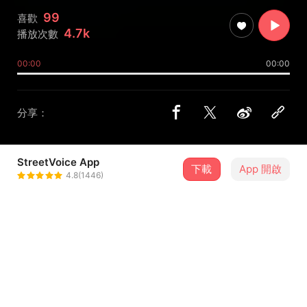
99
喜歡
4.7k
播放次數
00:00
00:00
分享：
StreetVoice App
下載
App 開啟
十九兩樂團
4.8(1446)
＋ 追蹤
@mosesrie
歌詞
師傅 所以到底要怎麼游泳啊