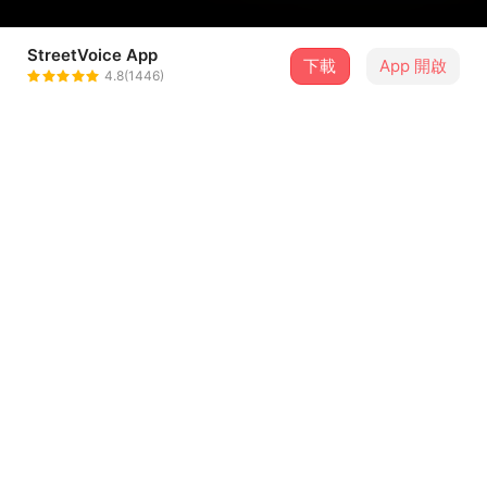
StreetVoice App
下載
App 開啟
厚速共
4.8(1446)
＋ 追蹤
@morning_limit_dr0
曲目
排序
歌曲名稱
what do you say
1
范范真的很煩
阿拉斯加海灣 cover
2
范范真的很煩
走馬 cover
3
范范真的很煩